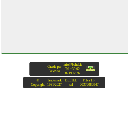
info@beltel.it
Grazie per
Tel +39 02
la visita
8719 6576
©
Trademark
BELTEL
P.Iva IT-
Copyright
1981/2027
srl
00370080947