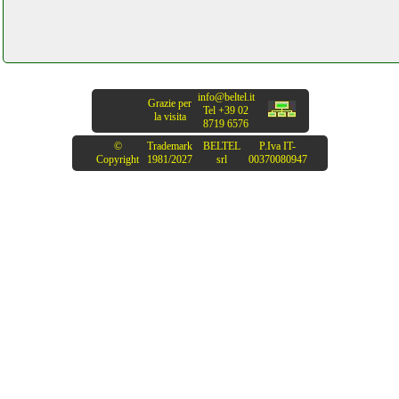
info@beltel.it
Grazie per
Tel +39 02
la visita
8719 6576
©
Trademark
BELTEL
P.Iva IT-
Copyright
1981/2027
srl
00370080947