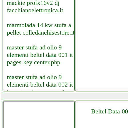
mackie profx16v2 dj
facchianoelettronica.it
marmolada 14 kw stufa a
pellet colledanchisestore.it
master stufa ad olio 9
elementi beltel data 001 it
pages key center.php
master stufa ad olio 9
elementi beltel data 002 it
it custom key center.php
mikrotik chateau lte12
Beltel Data 0
facebook com
cellularoneavellino.php