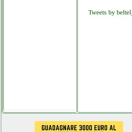
mikrotik chateau lte12
Tweets by beltel
grausoantonio.it
mottura 89c755s000 beltel
data 001 it pages key
center.php
mottura 89c755s000 beltel
data 002 it it custom key
center.php
moukey microfono
dinamico wireless
facchianoelettronica.it
moukey microfono wireless
facchianoelettronica.it