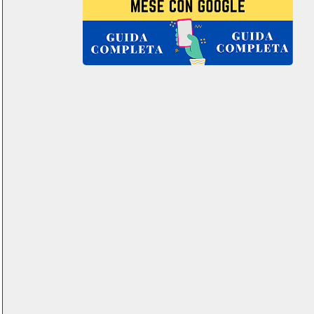
mrk mk36c impastatrice
planetaria multifunzione
professionale
colledanchisestore.it
mrk mk36c impastatrice
planetaria multifunzione
professionale
grausoantonio.it
myhgrc akb74915324
facchianoelettronica.it