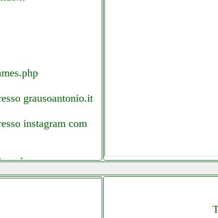
games.php
esso grausoantonio.it
presso instagram com
ino.php
T