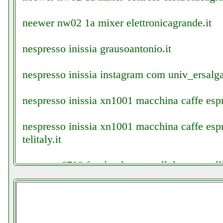
neewer nw02 1a mixer elettronicagrande.it
nespresso inissia grausoantonio.it
nespresso inissia instagram com univ_ersal
nespresso inissia xn1001 macchina caffe espr
nespresso inissia xn1001 macchina caffe es
telitaly.it
netgear r6700 facebook com cellularoneavell
netgear r6700 grausoantonio.it
new majestic st40vd smart futurephone.it