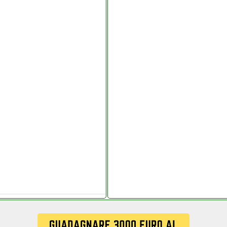
pdistribuzioni.it
werservice.it
lettronicagrande.it
ames.php
cchianoelettronica.it
lificatore
ettronicagrande.it