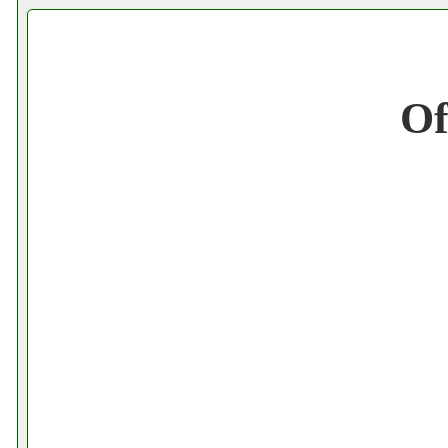
Cerchiamo Collaboratori per Lavoro nel
Gratis registra il tuo Ecommerce nel Net
Of
Gratis registra il tuo Sito di Annunci nel
Amazon Sottocosto Flexcom