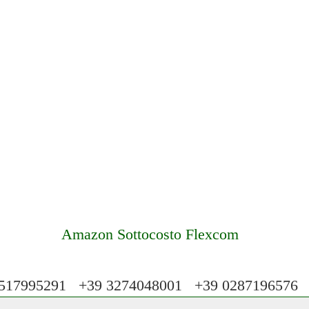
Amazon Sottocosto Flexcom
17995291 +39 3274048001 +39 028719657