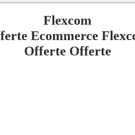
 Network 3.000 € Mese
Flexcom
work
ferte Ecommerce Flex
 Network
Offerte Offerte