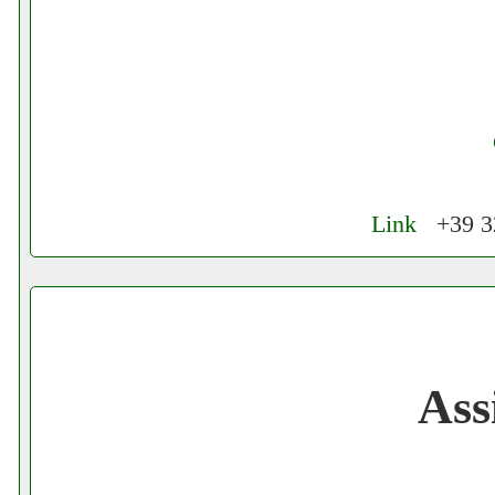
Link
+39 32
Cerchiamo Collaboratori per Lavoro nel
Gratis registra il tuo Ecommerce nel Net
Ass
Gratis registra il tuo Sito di Annunci nel