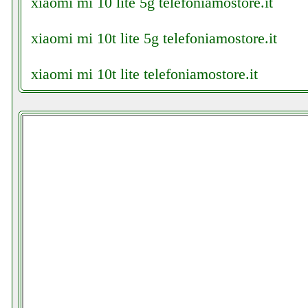
xiaomi mi 10 lite 5g telefoniamostore.it
xiaomi mi 10t lite 5g telefoniamostore.it
xiaomi mi 10t lite telefoniamostore.it
xiaomi poco x3 nfc cellstore.it
xiaomi redmi note 9 pro cellstore.it
xiaomi redmi note 9 pro smartphone futureph
xone camino elettrico tesla 15kw valentestore
xone stufa gpl ferramentacapaldi.it
xone stufa gpl valentestore.it