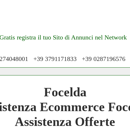
Gratis registra il tuo Sito di Annunci nel Network
74048001 +39 3791171833 +39 028719657
 Network 3.000 € Mese
Focelda
work
istenza Ecommerce Foc
 Network
Assistenza Offerte