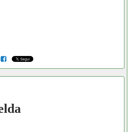
6
elda