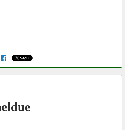
6
eldue