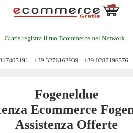
Gratis registra il tuo Ecommerce nel Network
17405191 +39 3276163939 +39 028719657
 Network 3.000 € Mese
Fogeneldue
work
stenza Ecommerce Fogen
 Network
Assistenza Offerte