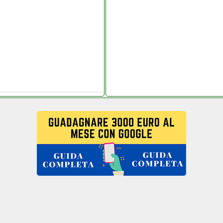
.it
agrande.it
nnello solare beltel data
onio.it