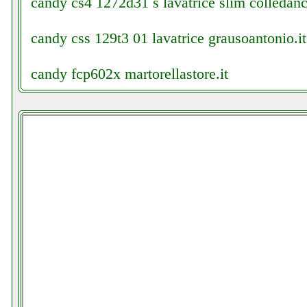
candy cs4 1272d31 s lavatrice slim colledanch
candy css 129t3 01 lavatrice grausoantonio.it
candy fcp602x martorellastore.it
canon tr8550 stampante futurephone.it
cecotec microonde nero colledanchisestore.it
cellulare lg k41s cellulare lg k41s duos vari co
chilly inventor climatizzatore portatile colled
chuwi hi10 x tablet futurephone.it
clatronic km 3709 robot da cucina colledanchi