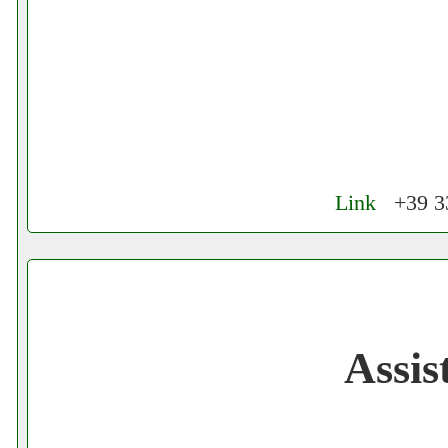
Link
+39 33
Cerchiamo Collaboratori per Lavoro nel
Gratis registra il tuo Ecommerce nel Net
Assi
Gratis registra il tuo Sito di Annunci nel