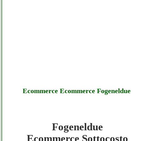
Ecommerce Ecommerce Fogeneldue
Fogeneldue
Fogeneldue - Ecommerce Ecommerce
Ecommerce Sottocosto
Fogeneldue - Sottocosto