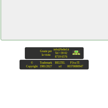
info@beltel.it
Grazie per
Tel +39 02
la visita
8719 6576
©
Trademark
BELTEL
P.Iva IT-
Copyright
1981/2027
srl
00370080947