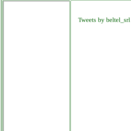
facchianoelettronica.it
Tweets by beltel_srl
jbl es series eon610
altoparlante
facchianoelettronica.it
joowin ripetitore wifi
telefoniamostore.it
jslbtech ips fhd
videocitofono
ferramentacapaldi.it