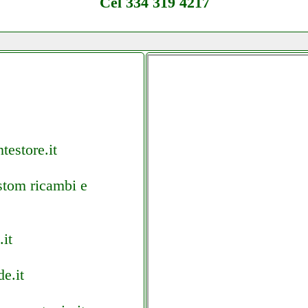
Cel 334 319 4217
estore.it
stom ricambi e
it
e.it