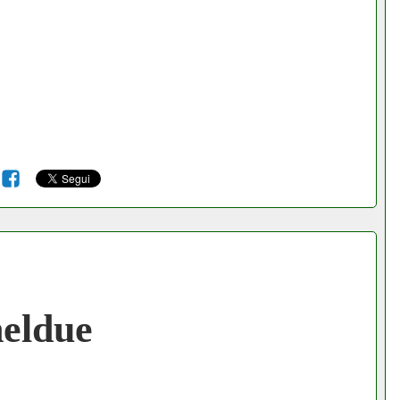
6
eldue