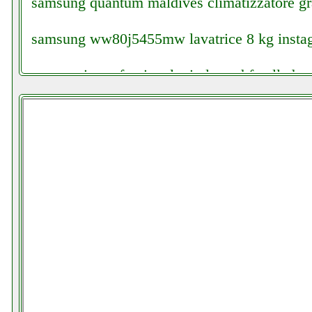
samsung quantum maldives climatizzatore gr
samsung ww80j5455mw lavatrice 8 kg instagr
saramonic professional wireless vhf colledanc
satlink 6980 rilevatore satellitare elettronicag
schwaiger 5217 multiswitch facchianoelettron
severin kg 2397 colledanchisestore.it
shark iz251eu scopa elettrica futurephone.it
siglent sds1202xe facchianoelettronica.it
singer vc250 aspirapolvere futurephone.it