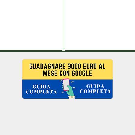
nde.it
grande.it
ande.it
it
rausoantonio.it
tronica.it