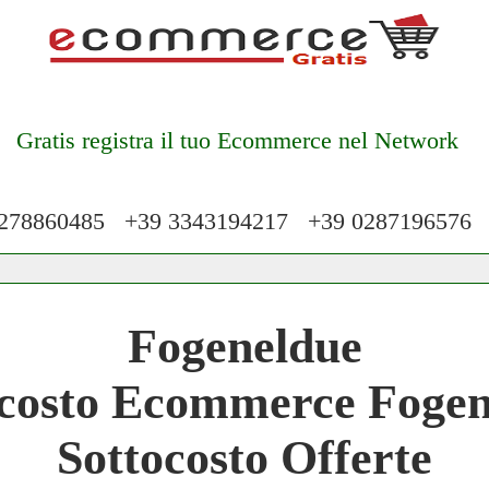
Gratis registra il tuo Ecommerce nel Network
78860485 +39 3343194217 +39 028719657
 Network 3.000 € Mese
Fogeneldue
work
ocosto Ecommerce Fogen
 Network
Sottocosto Offerte