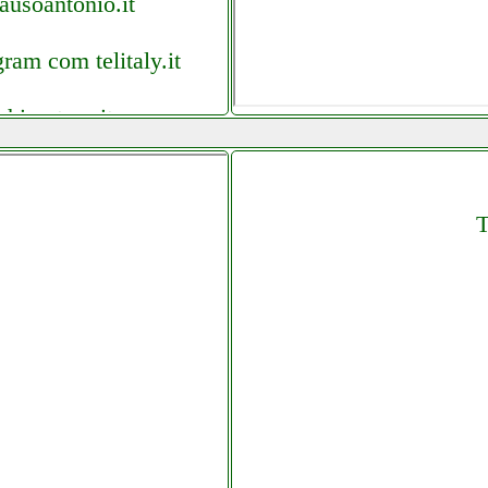
ausoantonio.it
am com telitaly.it
hisestore.it
rande.it
T
ica.it