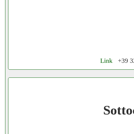
Link
+39 32
Cerchiamo Collaboratori per Lavoro nel
Gratis registra il tuo Ecommerce nel Net
Sott
Gratis registra il tuo Sito di Annunci nel