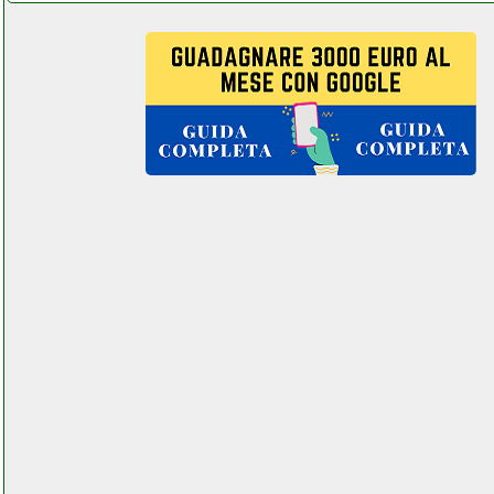
hodoy mixer 7 canali
elettronicagrande.it
holife stazioni saldanti 60w
elettronicagrande.it
hoover br71 br20
aspirapolvere
colledanchisestore.it
hoover dwoa 58ahc3 30
lavatrice grausoantonio.it
hoover fd22g scopa
ricaricabile grausoantonio.it