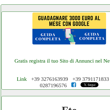
Gratis registra il tuo Sito di Annunci nel N
Link
+39 3276163939 +39 379117183
0287196576
Cerchiamo Collaboratori per Lavoro nel N
3.000 € Mese