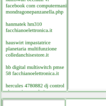
facebook com computermania
mondragonepanzanella.php
hanmatek hm310
facchianoelettronica.it
hauswirt impastatrice
planetaria multifunzione
colledanchisestore.it
hb digital multiswitch pmse
58 facchianoelettronica.it
hercules 4780882 dj control
elettronicagrande.it
heromask pro occhiali per