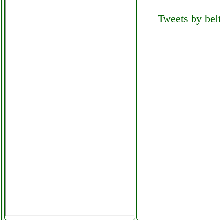
realta virtuale facebook com
Tweets by belt
computermania
mondragonepanzanella.php
hicorch cartucce 16xl
multipack futurephone.it
hisense dhga901nl
asciugatrice martorellastore.it
hisense easy smart
climatizzatore
grausoantonio.it
hisense wfge7012s lavatrice
freestanding
colledanchisestore.it