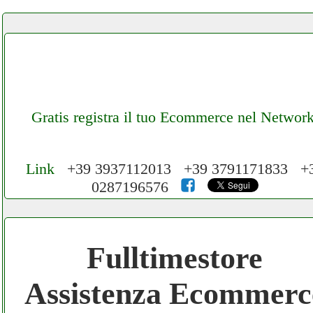
Gratis registra il tuo Ecommerce nel Networ
Link
+39 3937112013 +39 3791171833 +
0287196576
Cerchiamo Collaboratori per Lavoro nel
Network 3.000 € Mese
Fulltimestore
Gratis registra il tuo Ecommerce nel
Assistenza Ecommerc
Network