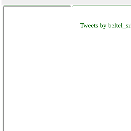
fini compressors amico 23050
valentestore.it
Tweets by beltel_sr
fire glass stufa a cilindro gas
ferramentacapaldi.it
fiyapoo occhiali vr 3d
facebook com computermania
mondragonepanzanella.php
fiyapoo occhiali vr 3d visore
realta virtuale futurephone.it
folletto vk 131 rcfolletto
com.php
folletto vk140 150 6 sacchetti