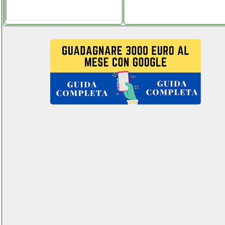
in microfibra beltel data 002 it
it custom key center.php
folletto vorwerk folletto 131
con rotelle hd 35 rcfolletto
com.php
folletto vorwerk kobold vc
100 aspirabriciole rcfolletto
com.php
folletto vorwerk vk 150
rcfolletto com.php
fotowelt 100 canali doppio
canale uhf facebook com
computermania