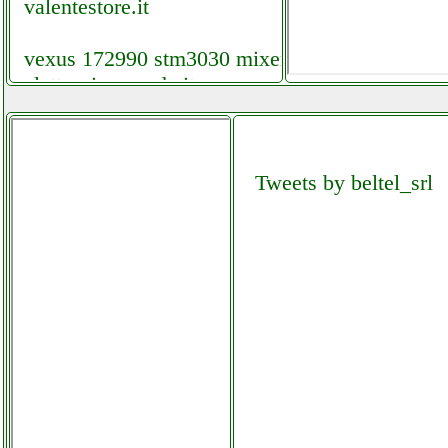
valentestore.it
vexus 172990 stm3030 mixer
elettronicagrande.it
vexus pss302
elettronicagrande.it
Tweets by beltel_srl
vexus swp15 pro subwoofer
elettronicagrande.it
vexus swp18 pro subwoofer
elettronicagrande.it
vileda jetclean sistema 3 in 1
lava pavimenti
colledanchisestore.it