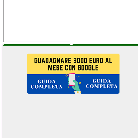
vileda jetclean sistema 3 in 1
lava pavimenti
grausoantonio.it
vimar 885g kit citofonico
ferramentacapaldi.it
vimar k40910 kit
videocitofono
ferramentacapaldi.it
vinco 82441 valentestore.it
vistefly vx aspirapolvere
senza fili instagram com
telitaly.it