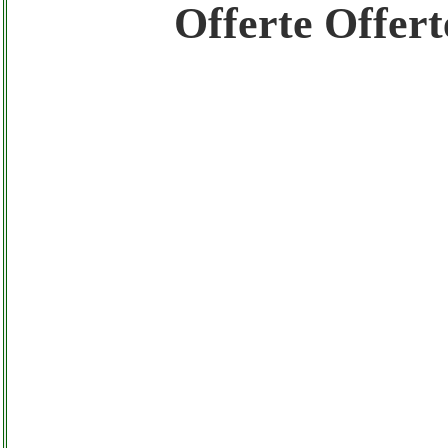
Gratis registra il tuo Sito di Annunci nel N
Offerte Offert
Amazon Sottocosto Futurashop