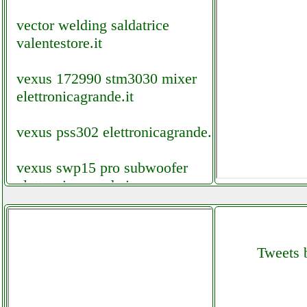
vector welding saldatrice
valentestore.it
vexus 172990 stm3030 mixer
elettronicagrande.it
vexus pss302 elettronicagrande.it
vexus swp15 pro subwoofer
elettronicagrande.it
vexus swp18 pro subwoofer
elettronicagrande.it
Tweets b
vileda jetclean sistema 3 in 1
lava pavimenti