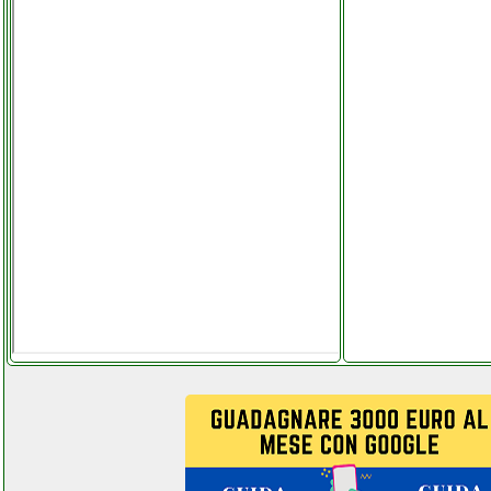
colledanchisestore.it
vileda jetclean sistema 3 in 1
lava pavimenti grausoantonio.it
vimar 885g kit citofonico
ferramentacapaldi.it
vimar k40910 kit videocitofono
ferramentacapaldi.it
vojopi microfono lavalier
facebook com computermania
mondragonepanzanella.php
vonyx 170104 vx1000bt
elettronicagrande.it