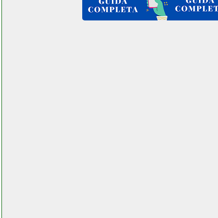
vonyx cdj500 doppio lettore
protop elettronicagrande.it
vortice aer k ferramentacapaldi.it
vorwerk eb 350351 battitappeto
ricondizionato grausoantonio.it
vorwerk eb 350351 battitappeto
ricondizionato instagram com
univ_ersalgames.php
vorwerk fp140150 beltel data
001 it pages ricambi e
ricambi.php
vorwerk fp140150 beltel data