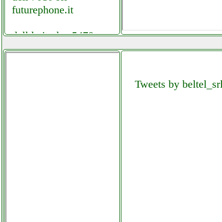
futurephone.it
dell latitude e5470
notebook
mpdistribuzioni.it
Tweets by beltel_sr
dell optiplex 3010
computer desktop
ricondizionato
mpdistribuzioni.it
delonghi tch8993erbc
colledanchisestore.it
delonghi trrs 1225c
radiatore elettrico 2500w
grausoantonio.it