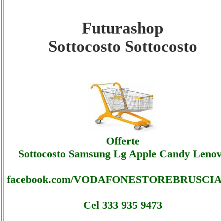
Futurashop
Futurashop - Sottocosto Ecommerce
Sottocosto Sottocosto
Futurashop - Sottocosto
Futurashop - Sottocosto Ecommerce
Futurashop - Offerte
Futurashop - Sottocosto Ecommerce
Offerte
Futurashop - Assistenza
Sottocosto Samsung Lg Apple Candy Leno
facebook.com/VODAFONESTOREBRUSCI
Cel 333 935 9473