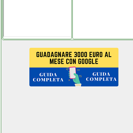
delonghi trrs1225
radiatore valentestore.it
delonghi trrs1425 xl
grausoantonio.it
delonghi trrs1505 xl
instagram com
univ_ersalgames.php
delonghi trrs707 xl
grausoantonio.it
deltacalor radiatore
elettrico delicato 2000w
instagram com