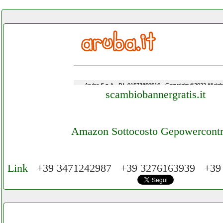
scambiobannergratis.it
Amazon Sottocosto Gepowercontr
Link
+39 3471242987 +39 3276163939 +39
Cerchiamo Collaboratori per Lavoro nel Ne
Mese