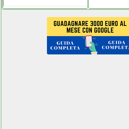
electrolux eea 17100 l
lavastoviglie grausoantonio.it
electrolux ees47311l
martorellastore.it
electrolux ew6f382w lavatrice
martorellastore.it
electrolux exp26u338cw
chillflex pro 11 condizionatore
daria portatile
colledanchisestore.it
electrolux rkk61380ow
martorellastore.it