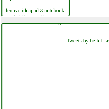
lenovo ideapad 3 notebook
mpdistribuzioni.it
lenovo ideapad silver pc
portatile telefoniamostore.it
Tweets by beltel_sr
lenovo lenovo v15 iil
facebook com computermania
mondragonepanzanella.php
lenovo m700 sff pc
ricondizionato
mpdistribuzioni.it
lenovo smart tab m8
cellstore.it