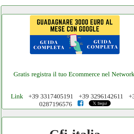
Gratis registra il tuo Ecommerce nel Networ
Link
+39 3317405191 +39 3296142611 +
0287196576
Cerchiamo Collaboratori per Lavoro nel
Network 3.000 € Mese