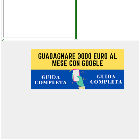
lenovo tab m10 hd 2nd gen
cellstore.it
lenovo tab m10 tablet
telefoniamostore.it
lenovo thinkcentre m92p sff
pc futurephone.it
lensoul termoventilatore torre
oscillante grausoantonio.it
lepy lp 168 plus amplificatore
futurephone.it
lexmark ms415dn stampante