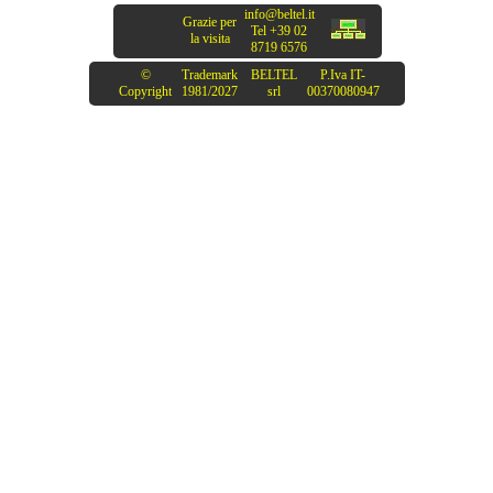
info@beltel.it
Grazie per
Tel +39 02
la visita
8719 6576
©
Trademark
BELTEL
P.Iva IT-
Copyright
1981/2027
srl
00370080947