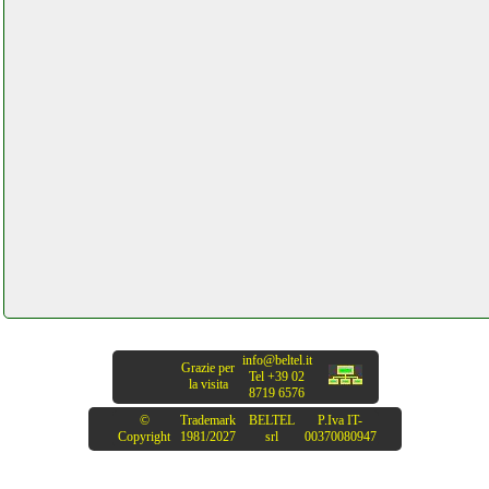
info@beltel.it
Grazie per
Tel +39 02
la visita
8719 6576
©
Trademark
BELTEL
P.Iva IT-
Copyright
1981/2027
srl
00370080947