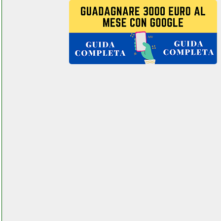
orion motor tech cancello
scorrevole
elettronicacaudina.it
ottanta occhiali vr 3d vr
futurephone.it
ouguan cartucce compatibili
epson futurephone.it
oukitel c19 smartphone
cellstore.it
oukitel c21 futurephone.it
oukitel c21 smartphone