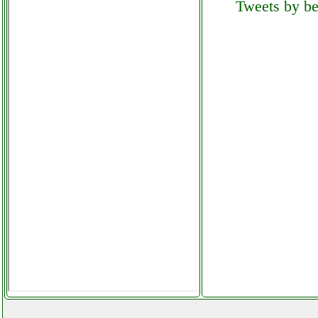
Tweets by bel
climatizzatore portatile
colledanchisestore.it
one for all sv9455
facchianoelettronica.it
oneplus n100 midnight frost
cellstore.it
oppo a53s futurephone.it
oppo a91 smartphone
futurephone.it
orion motor tech cancello
scorrevole elettrico
valentestore.it