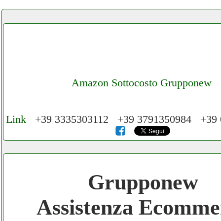
Amazon Sottocosto Grupponew
Link
+39 3335303112 +39 3791350984 +39
Cerchiamo Collaboratori per Lavoro nel N
3.000 € Mese
Grupponew
Gratis registra il tuo Ecommerce nel Netwo
Assistenza Ecomme