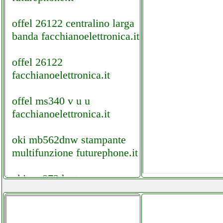
offel 26122 centralino larga
banda facchianoelettronica.it
offel 26122
facchianoelettronica.it
offel ms340 v u u
facchianoelettronica.it
oki mb562dnw stampante
multifunzione futurephone.it
oki mc873dnct stampante
futurephone.it
olimpia splendid 01921