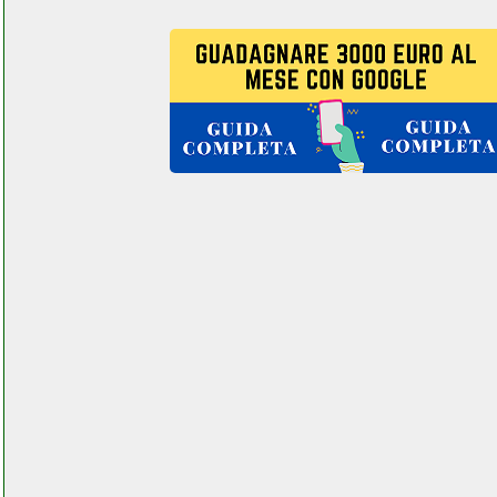
indesit ewd 81252 w itm
lavatrice colledanchisestore.it
indesit i6gg1fxi
colledanchisestore.it
indesit iwc 61052 c lavatrice
grausoantonio.it
indiana line dj 308 coppia
diffusori da scaffale
elettronicagrande.it
indiana line subwoofer attivo
basso 840 elettronicagrande.it
inkjello toner compatibile hp