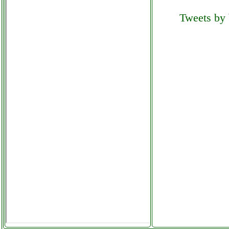
aspirapolvere grausoantonio.it
Tweets by 
imetec scaldasonno adapto
matrimoniale grausoantonio.it
imetec zero calc z3 3500 ferro
da stiro colledanchisestore.it
imetec zerocalc ferro da stiro
futurephone.it
imou 1080p
elettronicagrande.it
indesit dsie 2b10 lavastoviglie
grausoantonio.it