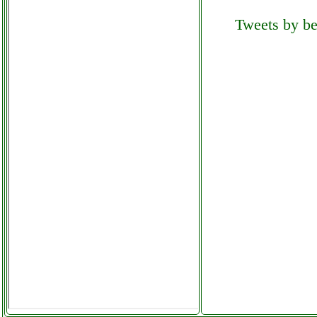
candy cs4 1272d31 s lavatrice
Tweets by bel
slim grausoantonio.it
candy css 129t3 01 lavatrice
grausoantonio.it
candy css 129t3 01 lavatrice
instagram com telitaly.it
carrera carrera
radiocomandato elicottero
super mario mini mario copter
extragrumonevano.it
cellulare lg k41s cellulare lg
k41s duos vari colori italia
cellstore.it