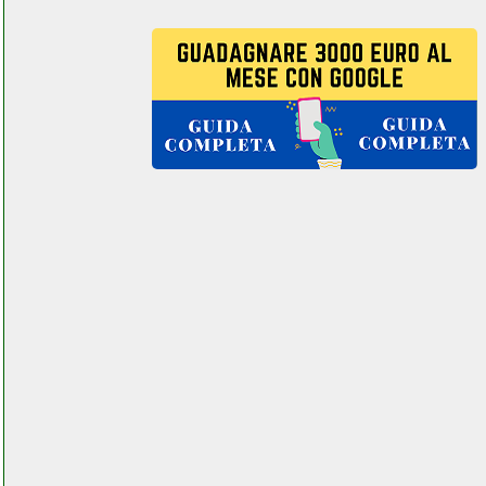
char broil advantage seriese
245s colledanchisestore.it
cheminarte 176 instagram
com univ_ersalgames.php
chilly inventor climatizzatore
portatile colledanchisestore.it
chilly inventor climatizzatore
portatile grausoantonio.it
cly faretto solare con sensore
di movimento beltel data 002
it it custom
idropowerclimatic.php