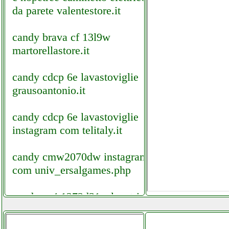
da parete valentestore.it
candy brava cf 13l9w
martorellastore.it
candy cdcp 6e lavastoviglie
grausoantonio.it
candy cdcp 6e lavastoviglie
instagram com telitaly.it
candy cmw2070dw instagram
com univ_ersalgames.php
candy cs4 1272d31 s lavatrice
slim colledanchisestore.it