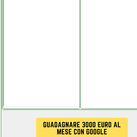
gruppo hi power
grausoantonio.it
tecnoware ups exa plus 150
gruppo di continuita
elettronicagrande.it
telewire antenna labtre eco
facchianoelettronica.it
telewire lnb doppio 4 gradi
facchianoelettronica.it
telwin 07170085 force 165
saldatrice
elettronicagrande.it
telwin 815856 force 145