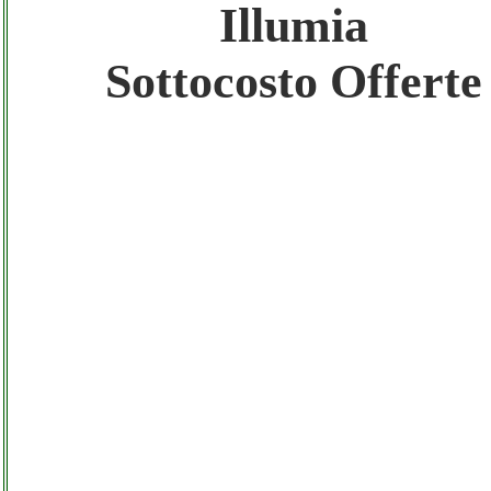
Gratis registra il tuo Sito di Annunci nel
Illumia
Network
Sottocosto Offerte
Amazon Sottocosto Illumia