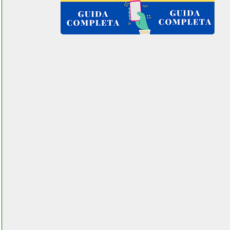
saldatrice valentestore.it
telwin 821077 saldatrice
valentestore.it
tmezon kit telecamera wi fi
elettronicagrande.it
tonor microfono wireless
facchianoelettronica.it
tonor microfono wireless
futurephone.it
topchef robot da cucina
1100w grausoantonio.it