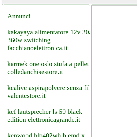
Annunci
kakayaya alimentatore 12v 30a
360w switching
facchianoelettronica.it
karmek one oslo stufa a pellet
colledanchisestore.it
kealive aspirapolvere senza fili
valentestore.it
kef lautsprecher ls 50 black
edition elettronicagrande.it
kenwood blp402wh blemd x