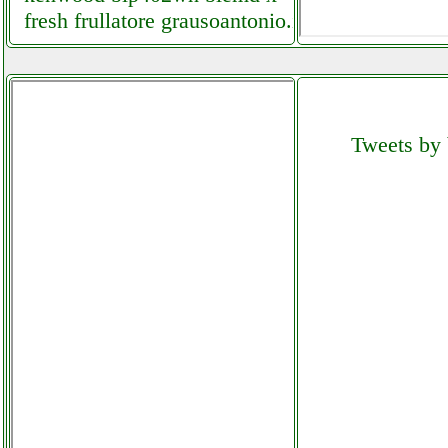
fresh frullatore grausoantonio.it
kenwood dj top khc29h0wh
impastatrice planetaria
prospero colledanchisestore.it
Tweets by 
kenwood fdm780ba multipro
robot da cucina
grausoantonio.it
kerosun lc 3000 stufa a
combustibile elettronica
grausoantonio.it
kettle barbecue futurephone.it
kkmoon 95dtl