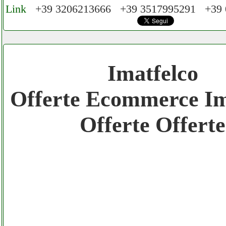
Link
+39 3206213666 +39 3517995291 +39
Cerchiamo Collaboratori per Lavoro nel N
€ Mese
Imatfelco
Gratis registra il tuo Ecommerce nel Netwo
Offerte Ecommerce Im
Gratis registra il tuo Sito di Annunci nel N
Offerte Offerte
Amazon Sottocosto Imatfelco