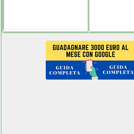
facchianoelettronica.it
kkmoon finder digitale
satellitare elettronicagrande.it
kkmoon v9 digital satellite
finder elettronicagrande.it
kkmoon v9 elettronicagrande.it
klarstein amazonia 6 lastoviglie
grausoantonio.it
klarstein audrey frigo e
congelatore martorellastore.it
klarstein bubble boost lavatrice