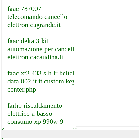
faac 787007
telecomando cancello
elettronicagrande.it
faac delta 3 kit
automazione per cancelli
elettronicacaudina.it
faac xt2 433 slh lr beltel
data 002 it it custom key
center.php
farho riscaldamento
elettrico a basso
consumo xp 990w 9
grausoantonio.it