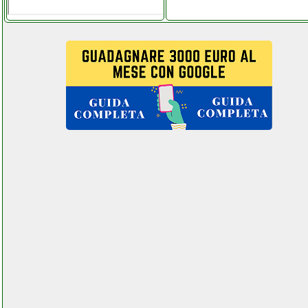
fixpoint 51098 stazione
saldante valentestore.it
fiyapoo occhiali vr 3d
grausoantonio.it
fiyapoo occhiali vr 3d
visore realta virtuale
futurephone.it
floureon dvr kit
videosorveglianza
grausoantonio.it
folletto vk140 150 6
sacchetti in microfibra