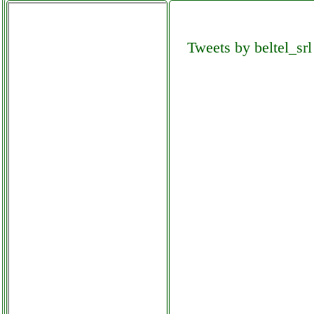
fbt x lite 10a cassa
monitor audio
Tweets by beltel_srl
facchianoelettronica.it
fenton fpl1000
amplificatore
elettronicagrande.it
festnight mixer audio 4
canali
elettronicagrande.it
fini compressors amico
23050 valentestore.it
fire 7 tablet
telefoniamostore.it