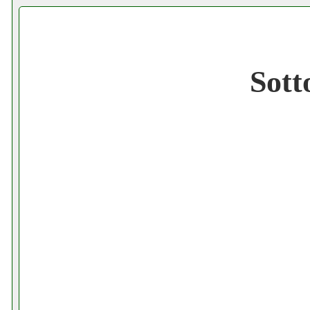
Cerchiamo Collaboratori per Lavoro nel
Gratis registra il tuo Ecommerce nel Net
Sott
Gratis registra il tuo Sito di Annunci nel
Amazon Sottocosto Inchiostri