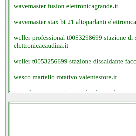
wavemaster fusion elettronicagrande.it
wavemaster stax bt 21 altoparlanti elettronica
weller professional t0053298699 stazione di 
elettronicacaudina.it
weller t0053256699 stazione dissaldante facch
wesco martello rotativo valentestore.it
wewak antenna tv interna facchianoelettronic
whirlpool fwsd 71283ws eu lavatrice slim col
whirlpool fwsd 71283ws eu lavatrice slim gra