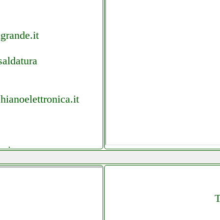
grande.it
saldatura
ianoelettronica.it
a.it
ledanchisestore.it
T
usoantonio.it