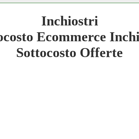
 Network 3.000 € Mese
Inchiostri
work
ocosto Ecommerce Inchi
 Network
Sottocosto Offerte