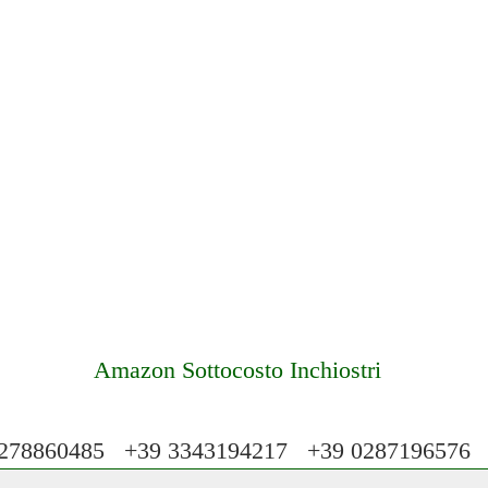
Amazon Sottocosto Inchiostri
78860485 +39 3343194217 +39 028719657