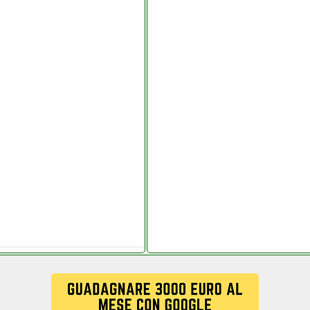
tagram com telitaly.it
anchisestore.it
antonio.it
rsalgames.php
olledanchisestore.it
grausoantonio.it
e.it
io.it