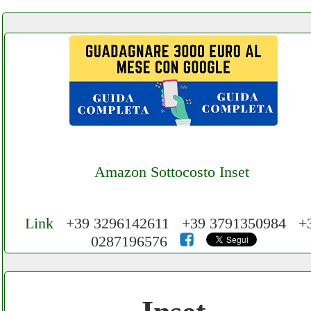
Amazon Sottocosto Inset
Link
+39 3296142611 +39 3791350984 +
0287196576
Cerchiamo Collaboratori per Lavoro nel
Network 3.000 € Mese