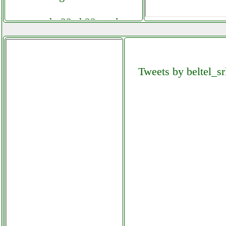
tascam dp 32sd 32 track
digital facchianoelettronica.it
tascam dp 32sd 32 track
Tweets by beltel_sr
digital portastudio
elettronicagrande.it
tascam dp 32sd 32 track
digital portastudio
facchianoelettronica.it
techrise cuffie 3d vr per realta
virtuale facebook com
computermania
mondragonepanzanella.php