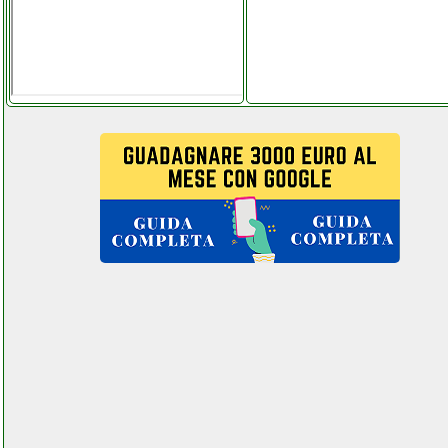
telefunken tfgc96
martorellastore.it
televes minikom easyf
centrale di amplificazione
facchianoelettronica.it
tempotest tende balcone beltel
data 001 it pages key
center.php
tempotest tende balcone beltel
data 002 it it custom key
center.php
tenda ac6 facebook com
cellularoneavellino.php