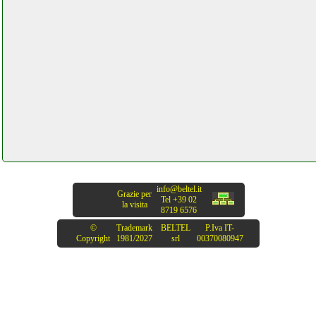
info@beltel.it
Grazie per
Tel +39 02
la visita
8719 6576
©
Trademark
BELTEL
P.Iva IT-
Copyright
1981/2027
srl
00370080947