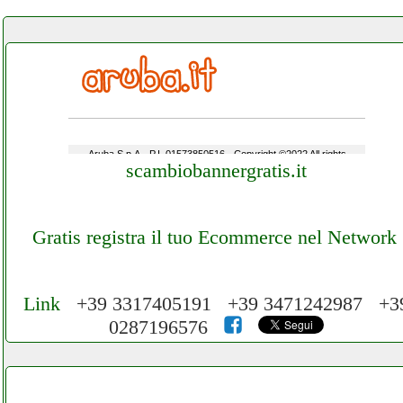
scambiobannergratis.it
Gratis registra il tuo Ecommerce nel Network
Link
+39 3317405191 +39 3471242987 +3
0287196576
Cerchiamo Collaboratori per Lavoro nel
Network 3.000 € Mese