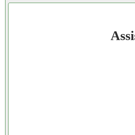
Cerchiamo Collaboratori per Lavoro nel
Gratis registra il tuo Ecommerce nel Net
Assi
Gratis registra il tuo Sito di Annunci nel
Amazon Sottocosto Italfarad