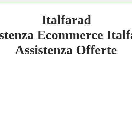
 Network 3.000 € Mese
Italfarad
work
stenza Ecommerce Ital
 Network
Assistenza Offerte