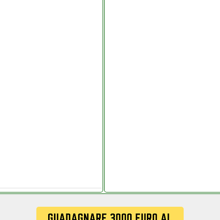
putermania
ianoelettronica.it
it
to instagram com
.it
pdistribuzioni.it