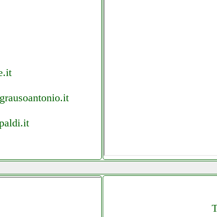
.it
 grausoantonio.it
aldi.it
nio.it
T