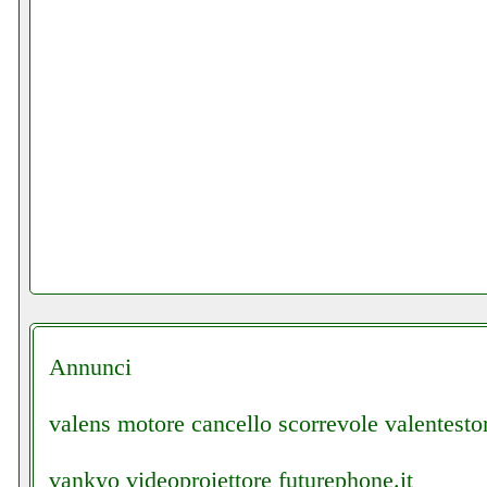
Annunci
valens motore cancello scorrevole valentestor
vankyo videoproiettore futurephone.it