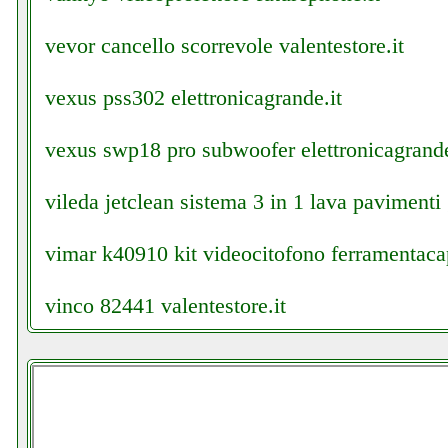
vevor cancello scorrevole valentestore.it
vexus pss302 elettronicagrande.it
vexus swp18 pro subwoofer elettronicagrande
vileda jetclean sistema 3 in 1 lava pavimenti
vimar k40910 kit videocitofono ferramentacap
vinco 82441 valentestore.it
vistefly vx aspirapolvere senza fili grausoanto
vistefly vx grausoantonio.it