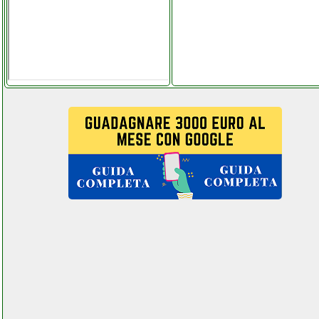
universale tv
telefoniamostore.it
oneconcept top spin
family asciugatrice
ferramentacapaldi.it
oneplus n100 midnight
frost cellstore.it
oppo a51 cellstore.it
orion motor tech cancello
scorrevole
elettronicacaudina.it
osram endura flood
proiettore led beltel data