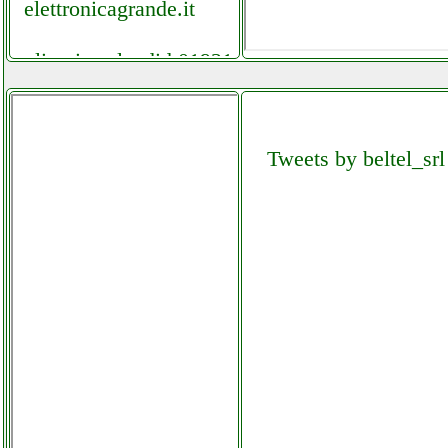
elettronicagrande.it
olimpia splendid 01921
climatizzatore portatile
colledanchisestore.it
Tweets by beltel_srl
olimpia splendid 01921
dolceclima
climatizzatore portatile
grausoantonio.it
omnitronic geq 2310
equalizzatore 2x31 banda
elettronicagrande.it
one for all urc7140
essence 4 telecomando