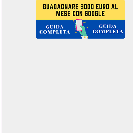
power dynamics pda s804a
mixer audiopro
elettronicagrande.it
powerwalker vi 2200 shl
line interactive ups
elettronicagrande.it
presonus erise35
elettronicagrande.it
prestige cartridge mlt
d1042s toner samsung
futurephone.it
proel flash 12xd monitor
audio