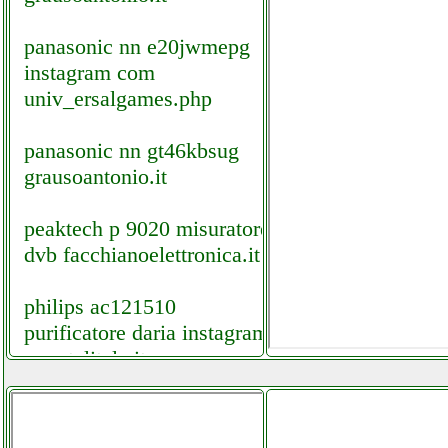
panasonic nn e20jwmepg
instagram com
univ_ersalgames.php
panasonic nn gt46kbsug
grausoantonio.it
peaktech p 9020 misuratore
dvb facchianoelettronica.it
philips ac121510
purificatore daria instagram
com telitaly.it
pillows rjf occhiali vr cuffie
vr futurephone.it