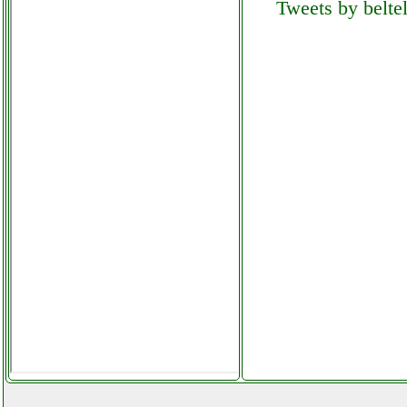
Tweets by beltel
plano 513013 zaino
portautensili
ferramentacapaldi.it
polk audio t50 altoparlante
da pavimento
elettronicagrande.it
polti vaporella 535 eco pro
ferro stiro vapore
grausoantonio.it
polti vaporetto sv330
multibrush scopa vapore
grausoantonio.it