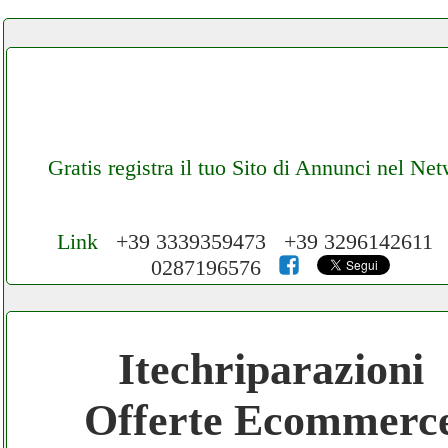
Gratis registra il tuo Sito di Annunci nel Ne
Link
+39 3339359473 +39 3296142611
0287196576
Cerchiamo Collaboratori per Lavoro nel
Network 3.000 € Mese
Itechriparazioni
Gratis registra il tuo Ecommerce nel Netwo
Offerte Ecommerc