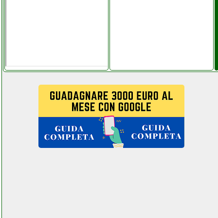
jolly line telecomando
samsung beltel data 001
it pages key center.php
joowin ripetitore wifi
telefoniamostore.it
jslbtech ips fhd
videocitofono
ferramentacapaldi.it