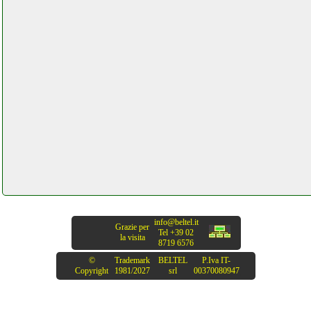
info@beltel.it
Grazie per
Tel +39 02
la visita
8719 6576
©
Trademark
BELTEL
P.Iva IT-
Copyright
1981/2027
srl
00370080947