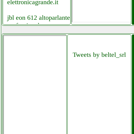
elettronicagrande.it
jbl eon 612 altoparlante
professionale
elettronicagrande.it
jbl es series eon610
Tweets by beltel_srl
altoparlante attivo
facchianoelettronica.it
jbl es series eon610
altoparlante
elettronicagrande.it
jbl es series eon610
altoparlante
facchianoelettronica.it