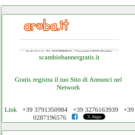
scambiobannergratis.it
Gratis registra il tuo Sito di Annunci nel
Network
Link
+39 3791350984 +39 3276163939 +39
0287196576
Cerchiamo Collaboratori per Lavoro nel
Network 3.000 € Mese