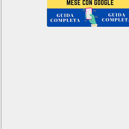
condensatore
facchianoelettronica.it
zodiac ztl 233 05uv
elettronicagrande.it
zoom l 8ifs
facchianoelettronica.it
zoom r16ifs elettronicagrande.it
zoom r16ifs registratore digitale
multitraccia elettronicagrande.it
zoom r16ifs registratore digitale
multitraccia
facchianoelettronica.it