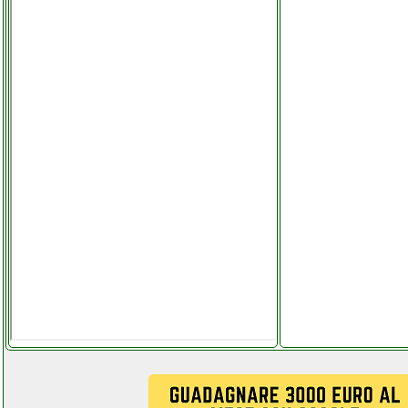
zhiting satellite signal meter
elettronicagrande.it
zhiting satellite signal meter
facchianoelettronica.it
zhiting ws 6916 misuratore di
segnale satellitare
elettronicagrande.it
zibro danila 50 stufa
ferramentacapaldi.it
zingyou bm 800 microfono a
condensatore
elettronicagrande.it
zingyou microfono a