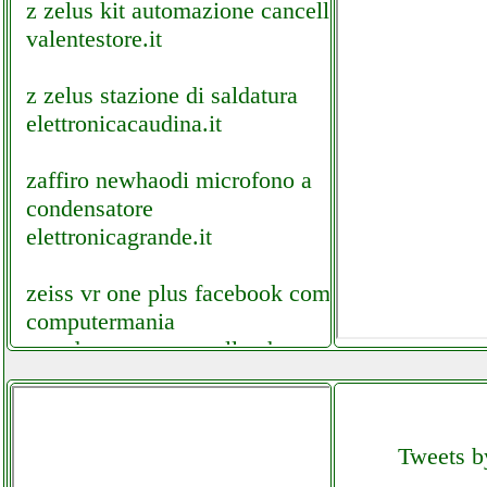
z zelus kit automazione cancello
valentestore.it
z zelus stazione di saldatura
elettronicacaudina.it
zaffiro newhaodi microfono a
condensatore
elettronicagrande.it
zeiss vr one plus facebook com
computermania
mondragonepanzanella.php
zeiss vr one plus
grausoantonio.it
Tweets by