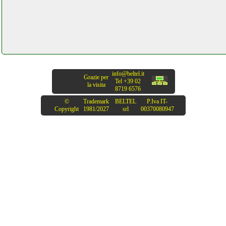
info@beltel.it
Grazie per
Tel +39 02
la visita
8719 6576
©
Trademark
BELTEL
P.Iva IT-
Copyright
1981/2027
srl
00370080947