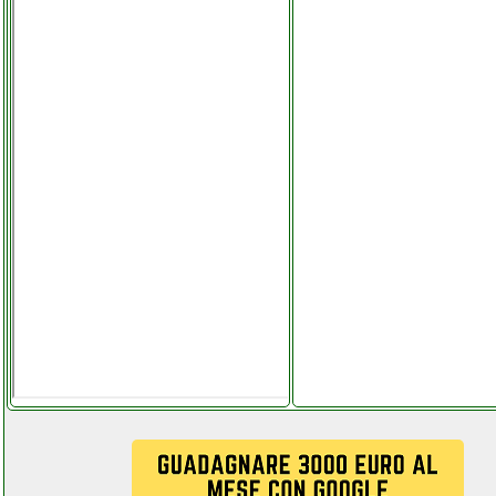
xiaomi mi 10t lite 5g
telefoniamostore.it
xiaomi mi 10t lite
telefoniamostore.it
xiaomi poco x3 nfc
cellstore.it
xiaomi redmi note 9 pro
cellstore.it
xiaomi redmi note 9 pro
smartphone futurephone.it
xone camino elettrico tesla