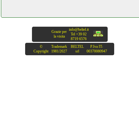
info@beltel.it
Grazie per
Tel +39 02
la visita
8719 6576
©
Trademark
BELTEL
P.Iva IT-
Copyright
1981/2027
srl
00370080947