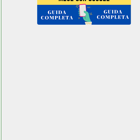
15kw valentestore.it
xone stufa gpl
ferramentacapaldi.it
xone stufa gpl
valentestore.it
xpl xw08 403
valentinostore com.php