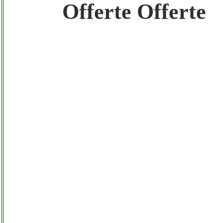
Gratis registra il tuo Sito di Annunci nel N
Offerte Offerte
Amazon Sottocosto Krissrl