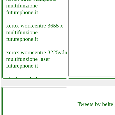
multifunzione
futurephone.it
xerox workcentre 3655 x
multifunzione
futurephone.it
xerox worncentre 3225vdni
multifunzione laser
futurephone.it
xiaokoa wireless
microphone
facchianoelettronica.it
Tweets by beltel
xiaomi mi 10 lite 5g
telefoniamostore.it