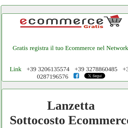
Gratis registra il tuo Ecommerce nel Networ
Link
+39 3206135574 +39 3278860485 +
0287196576
Cerchiamo Collaboratori per Lavoro nel
Network 3.000 € Mese
Lanzetta
Gratis registra il tuo Ecommerce nel
Sottocosto Ecommerc
Network