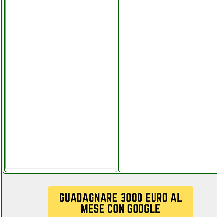
fini compressors amico 23050
valentestore.it
fini siltek s6 compressore
valentestore.it
fixpoint 51098 stazione
saldante valentestore.it
fiyapoo occhiali vr 3d
facebook com computermania
mondragonepanzanella.php
fiyapoo occhiali vr 3d realta
virtuale facebook com
computermania
mondragonepanzanella.php