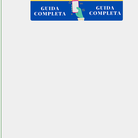
fiyapoo occhiali vr 3d visore
realta virtuale futurephone.it
folletto vk 131 scopa elettrica
grausoantonio.it
folletto vk140 150 6 sacchetti
in microfibra beltel data 001 it
pages key center.php
folletto vorwerk tutti beltel
data 001 it pages key
center.php
fostex pm sub mini 2
subwoofer elettronicagrande.it