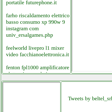
portatile futurephone.it
farho riscaldamento elettrico a
basso consumo xp 990w 9
instagram com
univ_ersalgames.php
feelworld livepro l1 mixer
video facchianoelettronica.it
fenton fpl1000 amplificatore
elettronicagrande.it
festnight muslady ai 4
compact console
Tweets by beltel_sr
elettronicagrande.it