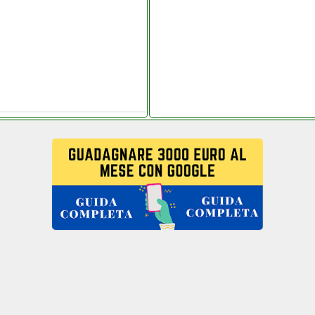
sestore.it
phone.it
sestore.it