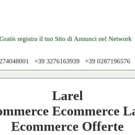
Gratis registra il tuo Sito di Annunci nel Network
74048001 +39 3276163939 +39 028719657
 Network 3.000 € Mese
Larel
work
ommerce Ecommerce La
 Network
Ecommerce Offerte