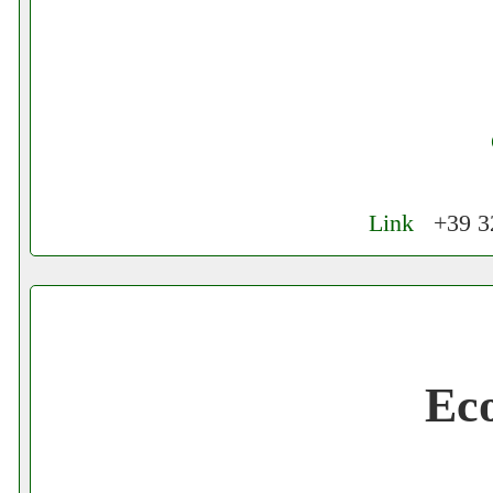
Link
+39 32
Cerchiamo Collaboratori per Lavoro nel
Gratis registra il tuo Ecommerce nel Net
Ec
Gratis registra il tuo Sito di Annunci nel