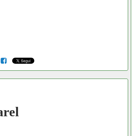
6
rel