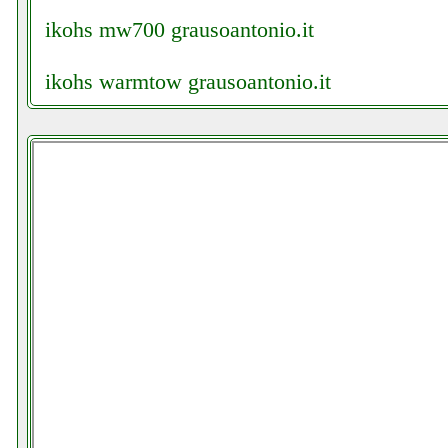
ikohs mw700 grausoantonio.it
ikohs warmtow grausoantonio.it
ikohs warmtow instagram com univ_ersalga
imetec piuma extreme sc3 100 aspirapolvere c
imetec scaldasonno adapto matrimoniale colle
imetec z3 3500 facchianoelettronica.it
imetec zero calc z3 3500 ferro da stiro colled
imetec zerocalc ferro da stiro futurephone.it
improve impsm6116ou impastatrice colledanch