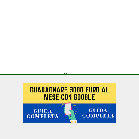
io.it
it
ronicagrande.it
danchisestore.it