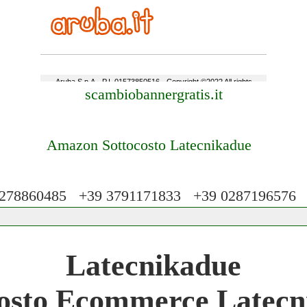
scambiobannergratis.it
Amazon Sottocosto Latecnikadue
78860485 +39 3791171833 +39 028719657
 Network 3.000 € Mese
Latecnikadue
work
costo Ecommerce Latecn