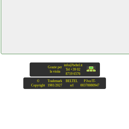
info@beltel.it
Grazie per
Tel +39 02
la visita
8719 6576
©
Trademark
BELTEL
P.Iva IT-
Copyright
1981/2027
srl
00370080947