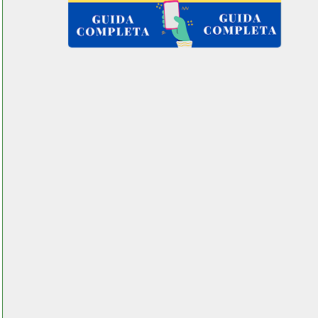
grausoantonio.it
indesit ewd 81252 w itm
lavatrice
colledanchisestore.it
indesit i6gg1fxi
colledanchisestore.it
indesit iwc 61052 c
lavatrice grausoantonio.it
indiana line dj 308
coppia diffusori da
scaffale
elettronicagrande.it