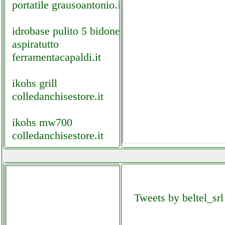
portatile grausoantonio.it
idrobase pulito 5 bidone
aspiratutto
ferramentacapaldi.it
ikohs grill
colledanchisestore.it
ikohs mw700
colledanchisestore.it
imer group mix 60 plus
ferramentacapaldi.it
Tweets by beltel_srl
imetec piuma extreme
sc3 100 aspirapolvere