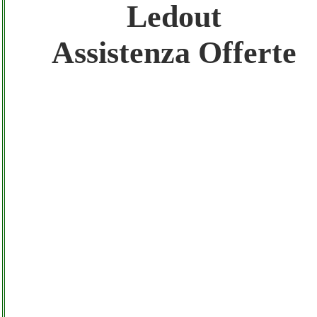
Ledout
Gratis registra il tuo Sito di Annunci nel
Network
Assistenza Offerte
Amazon Sottocosto Ledout