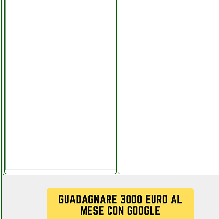
grausoantonio.it
imetec scaldasonno
adapto matrimoniale
grausoantonio.it
imetec zero calc z3 3500
ferro da stiro
colledanchisestore.it
imetec zerocalc ferro da
stiro futurephone.it
imou 1080p
elettronicagrande.it
indesit dsie 2b10
lavastoviglie