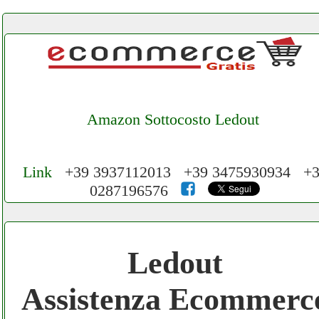
Amazon Sottocosto Ledout
Link
+39 3937112013 +39 3475930934 +3
0287196576
Cerchiamo Collaboratori per Lavoro nel
Network 3.000 € Mese
Ledout
Gratis registra il tuo Ecommerce nel
Assistenza Ecommerc
Network