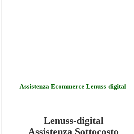
Assistenza Ecommerce Lenuss-digital
Lenuss-digital
Lenuss-digital - Assistenza Ecommerce
Assistenza Sottocosto
Lenuss-digital - Sottocosto