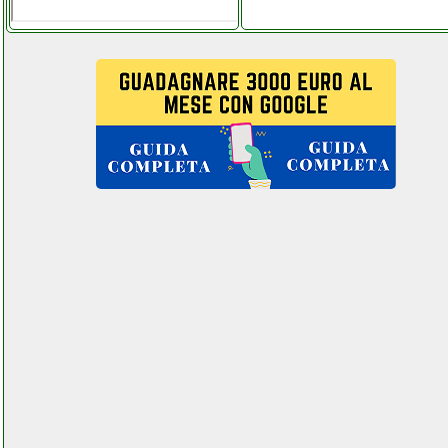
martorellastore.it
hudson reed xcite
grausoantonio.it
hudson reed xcite
instagram com
univ_ersalgames.php
humax 9 00142 decoder
digitale terrestre
ferramentacapaldi.it
humax hd 3601s2
ricevitore satellitare hd
futurephone.it