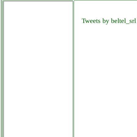
hodoy mixer 7 canali
elettronicagrande.it
Tweets by beltel_srl
hodoy mixer audio 48v
elettronicagrande.it
honor 9x lite rom
futurephone.it
hoover h hob 300 gas
hhg6bf4mx
martorellastore.it
hotpoint pcn 641 tixhar
martorellastore.it
hotpoint pcn 642 tixhar