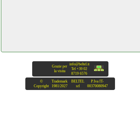
info@beltel.it
Grazie per
Tel +39 02
la visita
8719 6576
©
Trademark
BELTEL
P.Iva IT-
Copyright
1981/2027
srl
00370080947