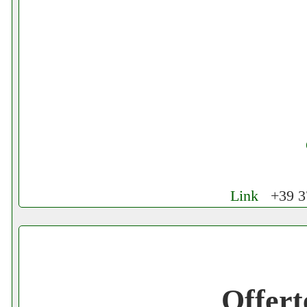
Link
+39 37
Cerchiamo Collaboratori per Lavoro nel
Gratis registra il tuo Ecommerce nel Net
Offert