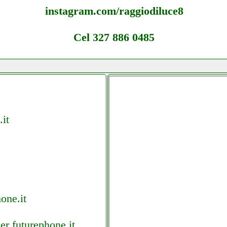
instagram.com/raggiodiluce8
Cel 327 886 0485
it
one.it
er futurephone.it