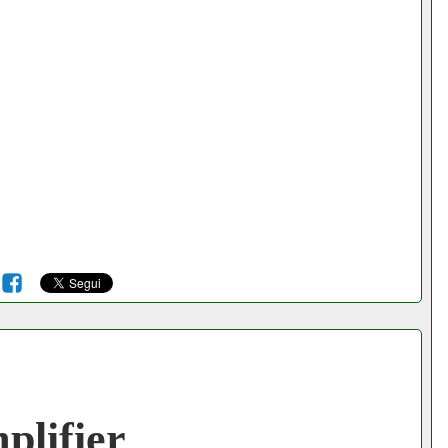
6
plifier