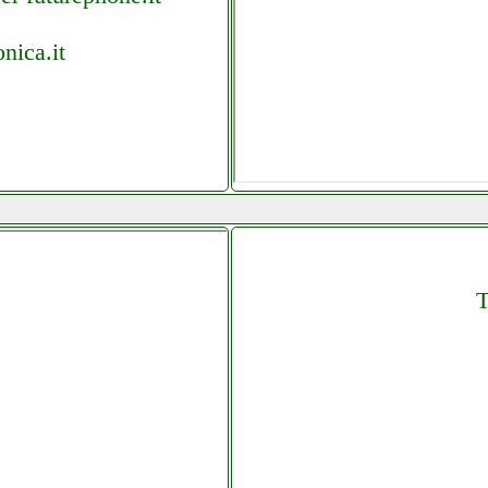
nica.it
T
one.it
.it