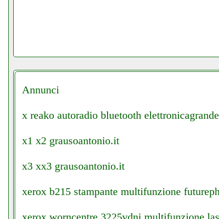
Annunci
x reako autoradio bluetooth elettronicagrande.
x1 x2 grausoantonio.it
x3 xx3 grausoantonio.it
xerox b215 stampante multifunzione futureph
xerox worncentre 3225vdni multifunzione las