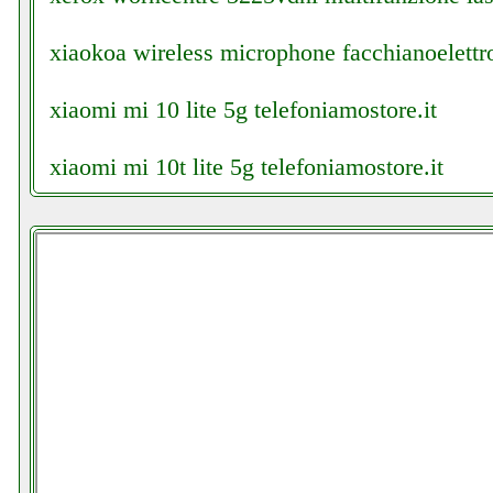
xiaokoa wireless microphone facchianoelettro
xiaomi mi 10 lite 5g telefoniamostore.it
xiaomi mi 10t lite 5g telefoniamostore.it
xiaomi mi 10t lite telefoniamostore.it
xiaomi poco x3 nfc cellstore.it
xiaomi redmi note 9 pro cellstore.it
xiaomi redmi note 9 pro smartphone futureph
xone camino elettrico tesla 15kw valentestore