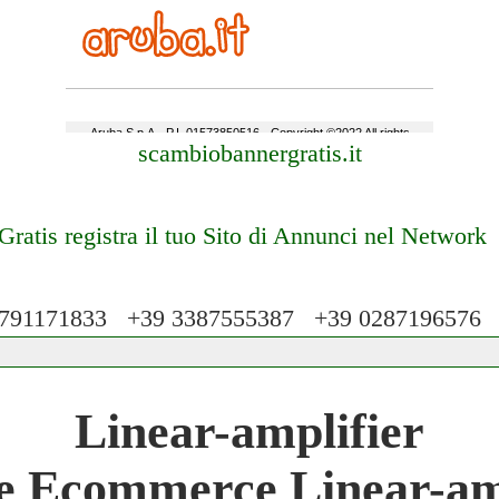
scambiobannergratis.it
Gratis registra il tuo Sito di Annunci nel Network
91171833 +39 3387555387 +39 028719657
 Network 3.000 € Mese
Linear-amplifier
work
e Ecommerce Linear-am