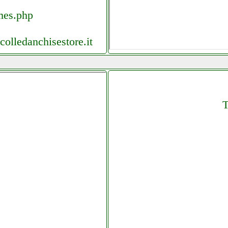
mes.php
olledanchisestore.it
danchisestore.it
T
antonio.it
ntroller
isestore.it
it