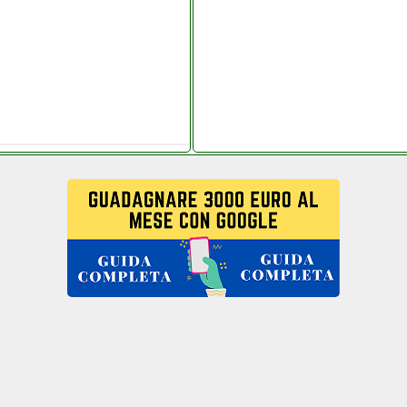
sestore.it
litaly.it
ande.it
phone.it