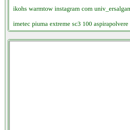
ikohs warmtow instagram com univ_ersalga
imetec piuma extreme sc3 100 aspirapolvere c
imetec scaldasonno adapto matrimoniale colle
imetec z3 3500 facchianoelettronica.it
imetec zero calc z3 3500 ferro da stiro grauso
img stageline dmx 1440 professionale dmx co
elettronicagrande.it
improve impsm6116ou impastatrice colledanch
indesit dsie 2b10 lavastoviglie grausoantonio.