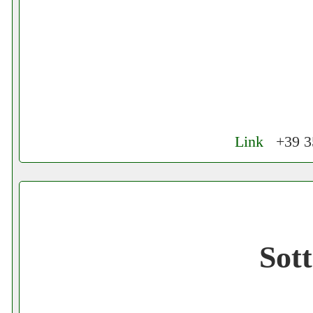
Link
+39 35
Cerchiamo Collaboratori per Lavoro nel
Gratis registra il tuo Ecommerce nel Net
Sot
Gratis registra il tuo Sito di Annunci nel