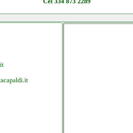
Cel 334 873 2289
it
acapaldi.it