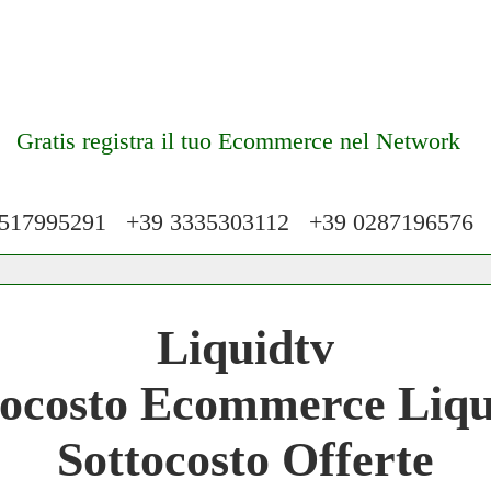
Gratis registra il tuo Ecommerce nel Network
17995291 +39 3335303112 +39 028719657
 Network 3.000 € Mese
Liquidtv
work
tocosto Ecommerce Liqu
 Network
Sottocosto Offerte