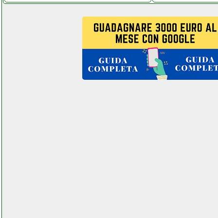
grausoantonio.it
kenwood fdm780ba multipro
robot da cucina grausoantonio.it
kenwood fdm780ba multipro
robot da cucina instagram com
telitaly.it
kkmoon 95dtl
facchianoelettronica.it
kkmoon et3240 multimetro
digitale facchianoelettronica.it
kkmoon finder digitale satellitare
elettronicagrande.it