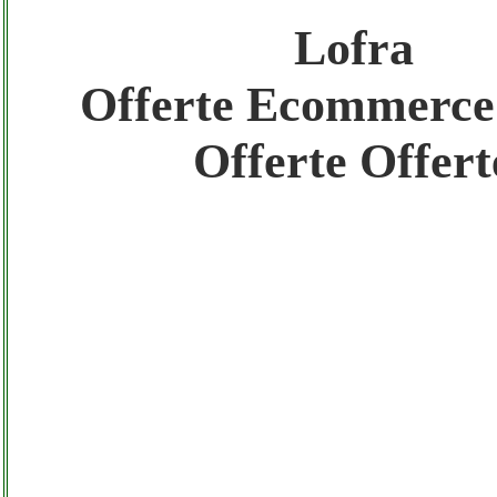
Lofra
Gratis registra il tuo Ecommerce nel Netwo
Offerte Ecommerce
Gratis registra il tuo Sito di Annunci nel N
Offerte Offert
Amazon Sottocosto Lofra