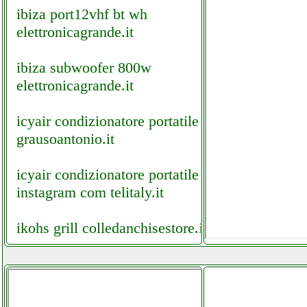
ibiza port12vhf bt wh
elettronicagrande.it
ibiza subwoofer 800w
elettronicagrande.it
icyair condizionatore portatile
grausoantonio.it
icyair condizionatore portatile
instagram com telitaly.it
ikohs grill colledanchisestore.it
ikohs hw800s grausoantonio.it
ikohs mw700 grausoantonio.it