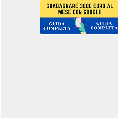
da stiro grausoantonio.it
img stageline dmx 1440
professionale dmx controller
elettronicagrande.it
imou 1080p
elettronicagrande.it
improve impsm6116ou
impastatrice grausoantonio.it
indesit dsie 2b10 lavastoviglie
grausoantonio.it
indesit dsie 2b10 lavastoviglie
instagram com telitaly.it