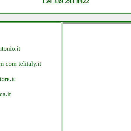
Cel 339 293 8422
tonio.it
m com telitaly.it
ore.it
ca.it