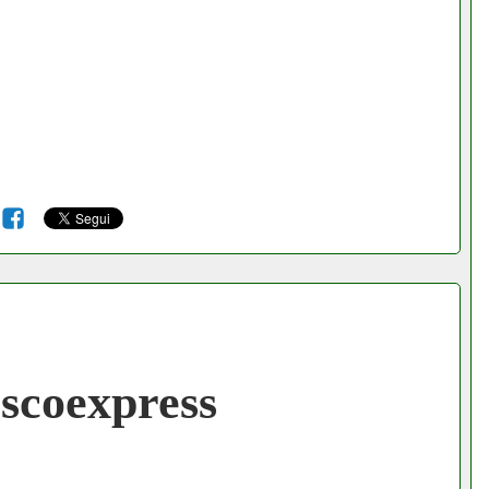
6
coexpress