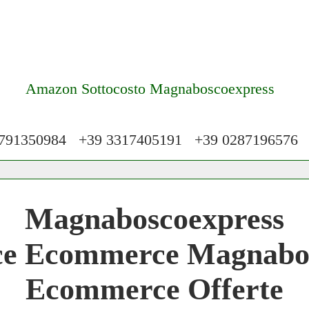
Amazon Sottocosto Magnaboscoexpress
91350984 +39 3317405191 +39 028719657
 Network 3.000 € Mese
Magnaboscoexpress
work
e Ecommerce Magnabos
 Network
Ecommerce Offerte