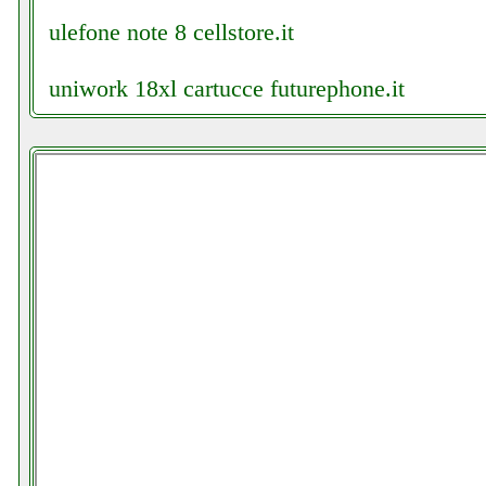
ulefone note 8 cellstore.it
uniwork 18xl cartucce futurephone.it
urmet 1122 601 citofono ferramentacapaldi.it
urok kit automazione cancello valentestore.it
usriot usr g800 facebook com cellularoneave
usriot usr g800 grausoantonio.it