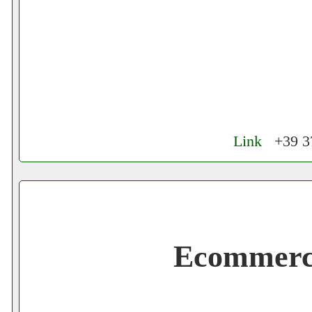
Link
+39 37
Cerchiamo Collaboratori per Lavoro nel
Gratis registra il tuo Ecommerce nel Net
Ecommerc
Gratis registra il tuo Sito di Annunci nel