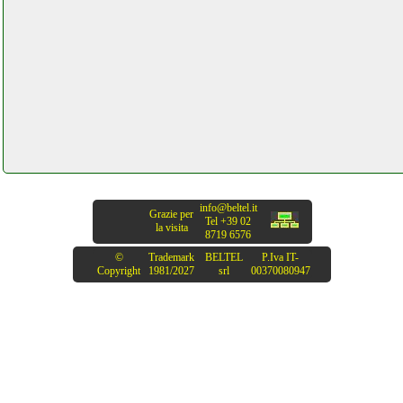
info@beltel.it
Grazie per
Tel +39 02
la visita
8719 6576
©
Trademark
BELTEL
P.Iva IT-
Copyright
1981/2027
srl
00370080947