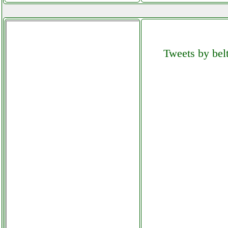
ikohs mw700
grausoantonio.it
Tweets by belt
ikohs warmtow instagram
com univ_ersalgames.php
imetec piuma extreme sc3
100 aspirapolvere
colledanchisestore.it
imetec scaldasonno adapto
matrimoniale
colledanchisestore.it
imetec z3 3500
facchianoelettronica.it