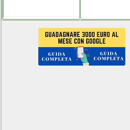
imetec zero calc z3 3500
ferro da stiro
grausoantonio.it
img stageline dmx 1440
professionale dmx controller
elettronicagrande.it
improve impsm6116ou
impastatrice
colledanchisestore.it
indesit dsie 2b10
lavastoviglie grausoantonio.it
indesit ewd 81252 w itm
lavatrice