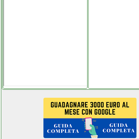
weller t0053256699 stazione
dissaldante
facchianoelettronica.it
wesco martello rotativo
valentestore.it
wewak antenna tv interna
facchianoelettronica.it
whirlpool fwsd 71283ws eu
lavatrice slim
colledanchisestore.it
whirlpool fwsd 71283ws eu
lavatrice slim grausoantonio.it