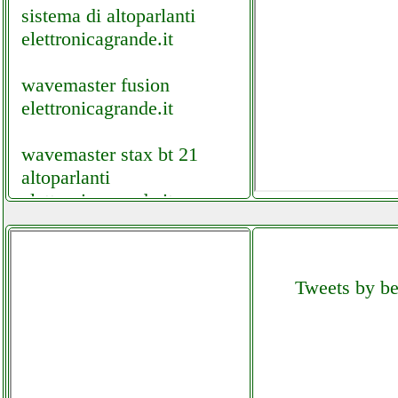
sistema di altoparlanti
elettronicagrande.it
wavemaster fusion
elettronicagrande.it
wavemaster stax bt 21
altoparlanti
elettronicagrande.it
wavemaster stax bt 21
altoparlanti futurephone.it
Tweets by bel
weller professional
t0053298699 stazione di
saldatura elettronicacaudina.it